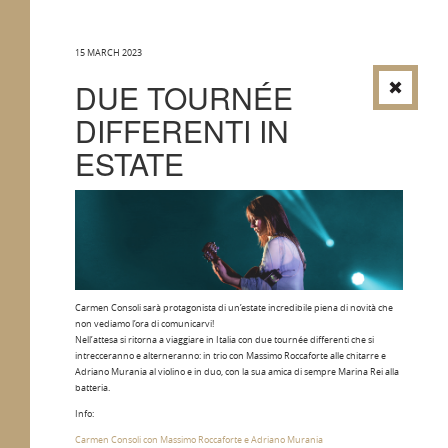
15 MARCH 2023
DUE TOURNÉE
DIFFERENTI IN
ESTATE
Carmen Consoli sarà protagonista di un’estate incredibile piena di novità che
non vediamo l’ora di comunicarvi!
Nell’attesa si ritorna a viaggiare in Italia con due tournée differenti che si
intrecceranno e alterneranno: in trio con Massimo Roccaforte alle chitarre e
Adriano Murania al violino e in duo, con la sua amica di sempre Marina Rei alla
batteria.
Info:
Carmen Consoli con Massimo Roccaforte e Adriano Murania